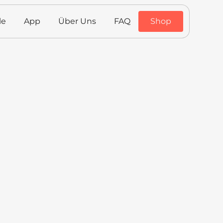
le
App
Über Uns
FAQ
Shop